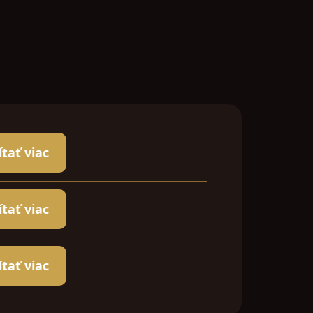
tať viac
tať viac
tať viac