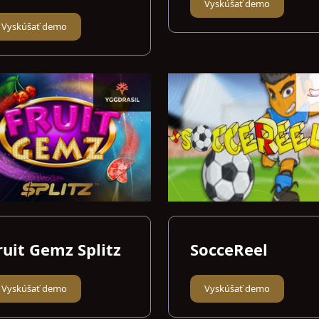
Vyskúšať demo
Vyskúšať demo
ruit Gemz Splitz
SocceReel
Vyskúšať demo
Vyskúšať demo