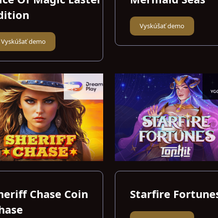
dition
Vyskúšať demo
Vyskúšať demo
heriff Chase Coin
Starfire Fortune
hase