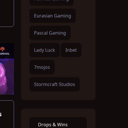
Eurasian Gaming
Pascal Gaming
Lady Luck
Inbet
7mojos
Stormcraft Studios
s
Drops & Wins