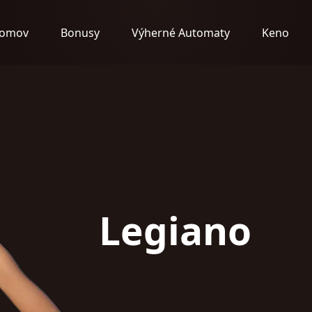
omov
Bonusy
Výherné Automaty
Keno
Legiano