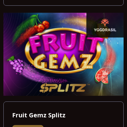
Fruit Gemz Splitz