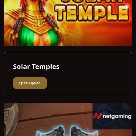
Solar Temples
Грати демо