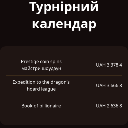
Турнірний
календар
Prestige coin spins
UAH 3 378 400
майстри шоудаун
Expedition to the dragon’s
UAH 3 666 800
hoard league
Book of billionaire
UAH 2 636 800