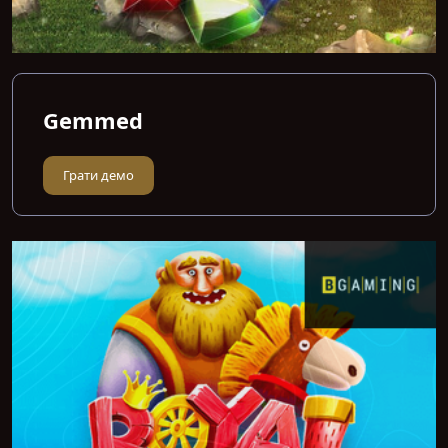
Gemmed
Грати демо