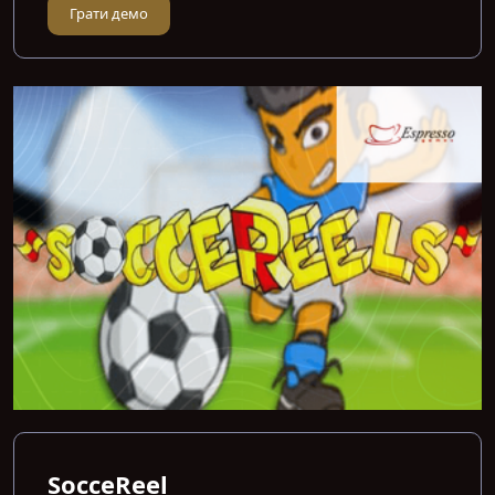
Грати демо
SocceReel