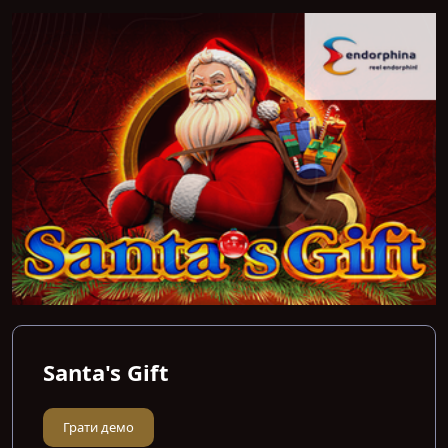
Santa's Gift
Грати демо