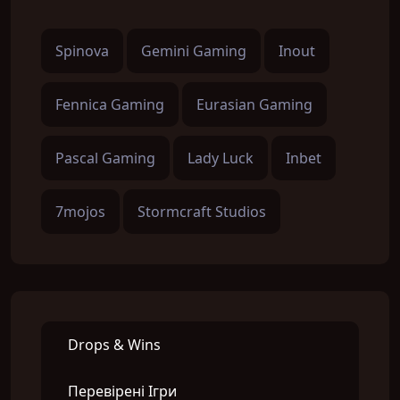
Spinova
Gemini Gaming
Inout
Fennica Gaming
Eurasian Gaming
Pascal Gaming
Lady Luck
Inbet
7mojos
Stormcraft Studios
Drops & Wins
Перевірені Ігри