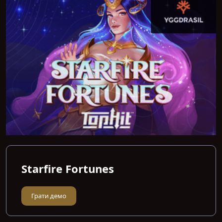
Starfire Fortunes
Грати демо